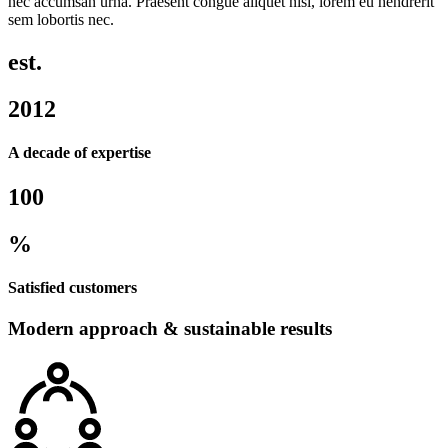
nec accumsan urna. Praesent congue aliquet nisi, lorem eu hendrerit
sem lobortis nec.
est.
2012
A decade of expertise
100
%
Satisfied customers
Modern approach & sustainable results