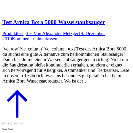
Test Arnica Bora 5000 Wasserstaubsauger
Produkttest
,
Test
Von
Alexander Metzger
19. Dezember
2019
Kommentar hinterlassen
[vc_row][vc_column][vc_column_text]Test des Arnica Bora 5000,
du suchst eine gute Alternative zum herkömmlichen Staubsauger?
Dann bist du mit einem Wasserstaubsauger genau richtig. Nicht nur
die Saugleistung bleibt kontinuierlich erhalten, sondern er eignet
sich hervorragend für Allergiker, Asthmatiker und Tierbesitzer. Lese
in unserem Testbericht was uns besonders gut gefallen hat beim
Arnica Bora Wasserstaubsauger. Wo ist der…
Go
to
Top