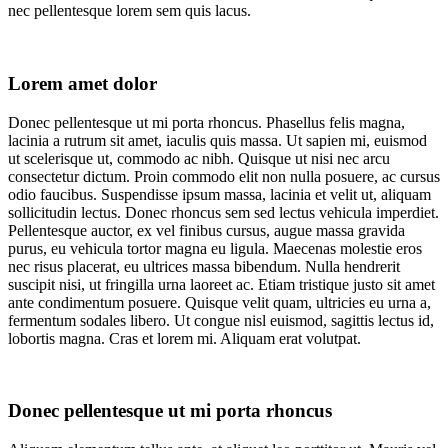
nec pellentesque lorem sem quis lacus.
Lorem amet dolor
Donec pellentesque ut mi porta rhoncus. Phasellus felis magna,
lacinia a rutrum sit amet, iaculis quis massa. Ut sapien mi, euismod
ut scelerisque ut, commodo ac nibh. Quisque ut nisi nec arcu
consectetur dictum. Proin commodo elit non nulla posuere, ac cursus
odio faucibus. Suspendisse ipsum massa, lacinia et velit ut, aliquam
sollicitudin lectus. Donec rhoncus sem sed lectus vehicula imperdiet.
Pellentesque auctor, ex vel finibus cursus, augue massa gravida
purus, eu vehicula tortor magna eu ligula. Maecenas molestie eros
nec risus placerat, eu ultrices massa bibendum. Nulla hendrerit
suscipit nisi, ut fringilla urna laoreet ac. Etiam tristique justo sit amet
ante condimentum posuere. Quisque velit quam, ultricies eu urna a,
fermentum sodales libero. Ut congue nisl euismod, sagittis lectus id,
lobortis magna. Cras et lorem mi. Aliquam erat volutpat.
Donec pellentesque ut mi porta rhoncus