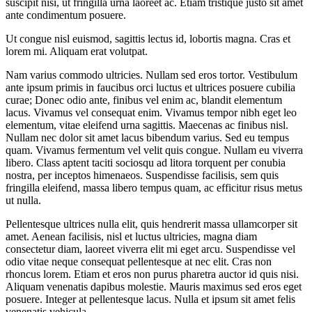
suscipit nisi, ut fringilla urna laoreet ac. Etiam tristique justo sit amet
ante condimentum posuere.
Ut congue nisl euismod, sagittis lectus id, lobortis magna. Cras et
lorem mi. Aliquam erat volutpat.
Nam varius commodo ultricies. Nullam sed eros tortor. Vestibulum
ante ipsum primis in faucibus orci luctus et ultrices posuere cubilia
curae; Donec odio ante, finibus vel enim ac, blandit elementum
lacus. Vivamus vel consequat enim. Vivamus tempor nibh eget leo
elementum, vitae eleifend urna sagittis. Maecenas ac finibus nisl.
Nullam nec dolor sit amet lacus bibendum varius. Sed eu tempus
quam. Vivamus fermentum vel velit quis congue. Nullam eu viverra
libero. Class aptent taciti sociosqu ad litora torquent per conubia
nostra, per inceptos himenaeos. Suspendisse facilisis, sem quis
fringilla eleifend, massa libero tempus quam, ac efficitur risus metus
ut nulla.
Pellentesque ultrices nulla elit, quis hendrerit massa ullamcorper sit
amet. Aenean facilisis, nisl et luctus ultricies, magna diam
consectetur diam, laoreet viverra elit mi eget arcu. Suspendisse vel
odio vitae neque consequat pellentesque at nec elit. Cras non
rhoncus lorem. Etiam et eros non purus pharetra auctor id quis nisi.
Aliquam venenatis dapibus molestie. Mauris maximus sed eros eget
posuere. Integer at pellentesque lacus. Nulla et ipsum sit amet felis
venenatis vehicula.