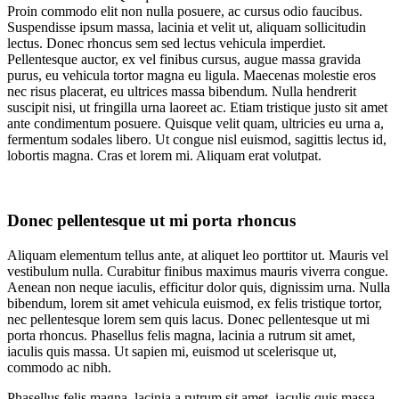
Proin commodo elit non nulla posuere, ac cursus odio faucibus.
Suspendisse ipsum massa, lacinia et velit ut, aliquam sollicitudin
lectus. Donec rhoncus sem sed lectus vehicula imperdiet.
Pellentesque auctor, ex vel finibus cursus, augue massa gravida
purus, eu vehicula tortor magna eu ligula. Maecenas molestie eros
nec risus placerat, eu ultrices massa bibendum. Nulla hendrerit
suscipit nisi, ut fringilla urna laoreet ac. Etiam tristique justo sit amet
ante condimentum posuere. Quisque velit quam, ultricies eu urna a,
fermentum sodales libero. Ut congue nisl euismod, sagittis lectus id,
lobortis magna. Cras et lorem mi. Aliquam erat volutpat.
Donec pellentesque ut mi porta rhoncus
Aliquam elementum tellus ante, at aliquet leo porttitor ut. Mauris vel
vestibulum nulla. Curabitur finibus maximus mauris viverra congue.
Aenean non neque iaculis, efficitur dolor quis, dignissim urna. Nulla
bibendum, lorem sit amet vehicula euismod, ex felis tristique tortor,
nec pellentesque lorem sem quis lacus. Donec pellentesque ut mi
porta rhoncus. Phasellus felis magna, lacinia a rutrum sit amet,
iaculis quis massa. Ut sapien mi, euismod ut scelerisque ut,
commodo ac nibh.
Phasellus felis magna, lacinia a rutrum sit amet, iaculis quis massa.