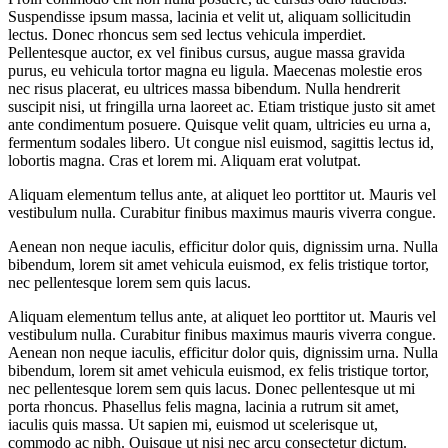
Suspendisse ipsum massa, lacinia et velit ut, aliquam sollicitudin
lectus. Donec rhoncus sem sed lectus vehicula imperdiet.
Pellentesque auctor, ex vel finibus cursus, augue massa gravida
purus, eu vehicula tortor magna eu ligula. Maecenas molestie eros
nec risus placerat, eu ultrices massa bibendum. Nulla hendrerit
suscipit nisi, ut fringilla urna laoreet ac. Etiam tristique justo sit amet
ante condimentum posuere. Quisque velit quam, ultricies eu urna a,
fermentum sodales libero. Ut congue nisl euismod, sagittis lectus id,
lobortis magna. Cras et lorem mi. Aliquam erat volutpat.
Aliquam elementum tellus ante, at aliquet leo porttitor ut. Mauris vel
vestibulum nulla. Curabitur finibus maximus mauris viverra congue.
Aenean non neque iaculis, efficitur dolor quis, dignissim urna. Nulla
bibendum, lorem sit amet vehicula euismod, ex felis tristique tortor,
nec pellentesque lorem sem quis lacus.
Aliquam elementum tellus ante, at aliquet leo porttitor ut. Mauris vel
vestibulum nulla. Curabitur finibus maximus mauris viverra congue.
Aenean non neque iaculis, efficitur dolor quis, dignissim urna. Nulla
bibendum, lorem sit amet vehicula euismod, ex felis tristique tortor,
nec pellentesque lorem sem quis lacus. Donec pellentesque ut mi
porta rhoncus. Phasellus felis magna, lacinia a rutrum sit amet,
iaculis quis massa. Ut sapien mi, euismod ut scelerisque ut,
commodo ac nibh. Quisque ut nisi nec arcu consectetur dictum.