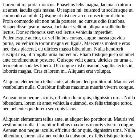
Lorem ut mi porta rhoncus. Phasellus felis magna, lacinia a rutrum
sit amet, iaculis quis massa. Ut sapien mi, euismod ut scelerisque ut,
commodo ac nibh. Quisque ut nisi nec arcu consectetur dictum.
Proin commodo elit non nulla posuere, ac cursus odio faucibus.
Suspendisse ipsum massa, lacinia et velit ut, aliquam sollicitudin
lectus. Donec rhoncus sem sed lectus vehicula imperdiet.
Pellentesque auctor, ex vel finibus cursus, augue massa gravida
purus, eu vehicula tortor magna eu ligula. Maecenas molestie eros
nec risus placerat, eu ultrices massa bibendum. Nulla hendrerit
suscipit nisi, ut fringilla urna laoreet ac. Etiam tristique justo sit amet
ante condimentum posuere. Quisque velit quam, ultricies eu urna a,
fermentum sodales libero. Ut congue nisl euismod, sagittis lectus id,
lobortis magna. Cras et lorem mi. Aliquam erat volutpat.
Aliquam elementum tellus ante, at aliquet leo porttitor ut. Mauris vel
vestibulum nulla. Curabitur finibus maximus mauris viverra congue.
Aenean non neque iaculis, efficitur dolor quis, dignissim urna. Nulla
bibendum, lorem sit amet vehicula euismod, ex felis tristique tortor,
nec pellentesque lorem sem quis lacus.
Aliquam elementum tellus ante, at aliquet leo porttitor ut. Mauris vel
vestibulum nulla. Curabitur finibus maximus mauris viverra congue.
Aenean non neque iaculis, efficitur dolor quis, dignissim urna. Nulla
bibendum, lorem sit amet vehicula euismod, ex felis tristique tortor,